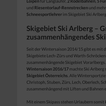
Loipen
für Langläufer,
2 Rodelbahnen
,
5 Fu
und
Riesentorlauf-Rennstrecken
und mehr
Schneesportlehrer
im Skigebiet Ski Arlberg
Skigebiet Ski Arlberg – 
zusammenhängendes Skig
Seit der Wintersaison 2014/15 gibt es mit
Skigebiete Lech-Zürs und Warth-Schröcken
zusammenhängende Skigebiet Vorarlbergs.
Wintersaison 2016/17
machte Ski Arlberg
Skigebiet Österreichs
. Alle Wintersportzie
Christoph, Stuben, Zürs, Lech, Oberlech, S
zusammenhängend mit Liften und Bahnen e
Mit einem Skipass stehen Urlaubern somit