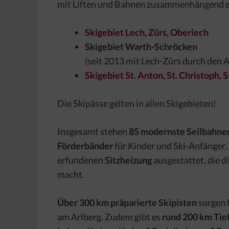
mit
Liften und Bahnen zusammenhängend e
Skigebiet Lech, Zürs, Oberlech
Skigebiet Warth-Schröcken
(seit 2013 mit Lech-Zürs durch den 
Skigebiet St. Anton, St. Christoph, 
Die Skipässe gelten in allen Skigebieten!
Insgesamt stehen
85 modernste Seilbahnen
Förderbänder
für Kinder und Ski-Anfänger. 
erfundenen
Sitzheizung
ausgestattet, die d
macht.
Über 300 km präparierte Skipisten
sorgen 
am Arlberg. Zudem gibt es
rund 200 km Tie