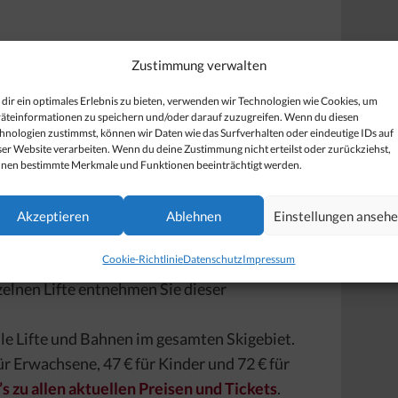
ten, Betriebszeiten,
Zustimmung verwalten
dir ein optimales Erlebnis zu bieten, verwenden wir Technologien wie Cookies, um
äteinformationen zu speichern und/oder darauf zuzugreifen. Wenn du diesen
hnologien zustimmst, können wir Daten wie das Surfverhalten oder eindeutige IDs auf
 bei ausreichender Schneelage am
4.
ser Website verarbeiten. Wenn du deine Zustimmung nicht erteilst oder zurückziehst,
zum
22. April 2025
geöffnet, sofern genügend
nen bestimmte Merkmale und Funktionen beeinträchtigt werden.
 und die letzte Bergfahrt um 16:30 Uhr
Akzeptieren
Ablehnen
Einstellungen anseh
ie Fahrtzeiten unterschiedlich!)
Cookie-Richtlinie
Datenschutz
Impressum
ndert sich die 1. Bergfahrt auf 8:30 Uhr.
elnen Lifte entnehmen Sie dieser
alle Lifte und Bahnen im gesamten Skigebiet.
für Erwachsene, 47 € für Kinder und 72 € für
’s zu allen aktuellen Preisen und Tickets
.