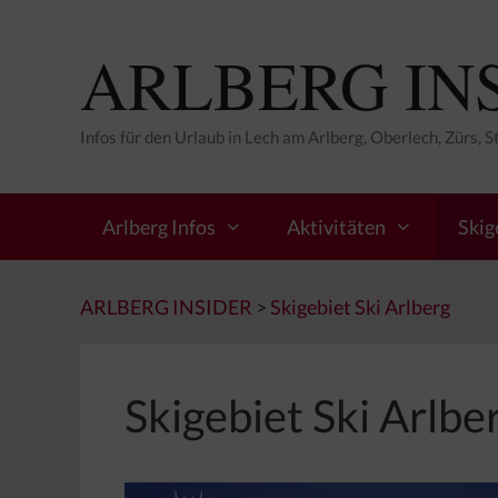
Zum
Inhalt
ARLBERG IN
springen
Infos für den Urlaub in Lech am Arlberg, Oberlech, Zürs, 
Arlberg Infos
Aktivitäten
Skig
ARLBERG INSIDER
>
Skigebiet Ski Arlberg
Skigebiet Ski Arlbe