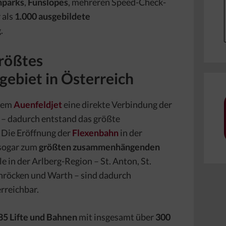
nparks
,
Funslopes
, mehreren Speed-Check-
 als
1.000 ausgebildete
.
Größtes
ebiet in Österreich
 dem
Auenfeldjet
eine direkte Verbindung der
 – dadurch entstand das größte
 Die Eröffnung der
Flexenbahn
in der
 sogar zum
größten zusammenhängenden
le in der Arlberg-Region – St. Anton, St.
chröcken und Warth – sind dadurch
rreichbar.
85 Lifte und Bahnen
mit insgesamt über
300