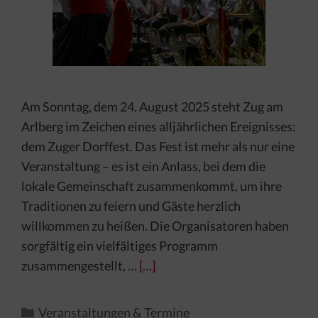
Am Sonntag, dem 24. August 2025 steht Zug am
Arlberg im Zeichen eines alljährlichen Ereignisses:
dem Zuger Dorffest. Das Fest ist mehr als nur eine
Veranstaltung – es ist ein Anlass, bei dem die
lokale Gemeinschaft zusammenkommt, um ihre
Traditionen zu feiern und Gäste herzlich
willkommen zu heißen. Die Organisatoren haben
sorgfältig ein vielfältiges Programm
zusammengestellt, …
[…]
Kategorien
Veranstaltungen & Termine