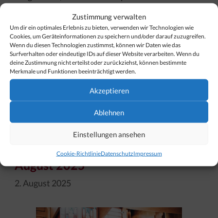
Dabei steht Spiel und Spaß im Vordergrund – es
Zustimmung verwalten
wird gemeinsam gekickt, gelacht und es werden
Um dir ein optimales Erlebnis zu bieten, verwenden wir Technologien wie
Freundschaften geschlossen. Ob die Kinder
Cookies, um Geräteinformationen zu speichern und/oder darauf zuzugreifen.
Wenn du diesen Technologien zustimmst, können wir Daten wie das
bereits in einem Verein trainieren oder nicht,
Surfverhalten oder eindeutige IDs auf dieser Website verarbeiten. Wenn du
deine Zustimmung nicht erteilst oder zurückziehst, können bestimmte
spielt …
[…]
Merkmale und Funktionen beeinträchtigt werden.
Akzeptieren
Kategorien
Veranstaltungen & Termine
Ablehnen
Einstellungen ansehen
13. Lech Classic Festival: 3. bis 10.
Cookie-Richtlinie
Datenschutz
Impressum
August 2025
2. August 2025