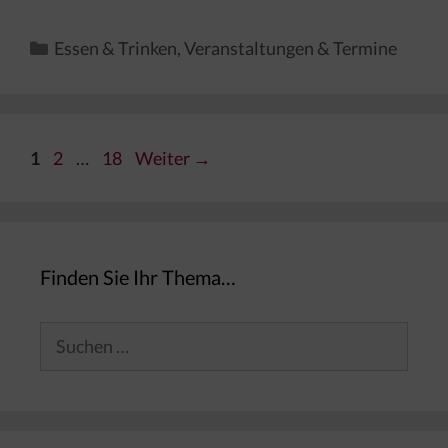
Kategorien
Essen & Trinken
,
Veranstaltungen & Termine
Seite
Seite
Seite
1
2
…
18
Weiter
→
Finden Sie Ihr Thema…
Suchen
nach: