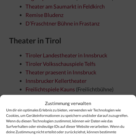
Theater am Saumarkt in Feldkirch
Remise Bludenz
D’Fraschtner Bühne in Frastanz
Theater in Tirol
Tiroler Landestheater in Innsbruck
Tiroler Volksschauspiele Telfs
Theater praesent in Innsbruck
Innsbrucker Kellertheater
Freilichtspiele Kauns
(Freilichtbühne)
Zustimmung verwalten
Um dir ein optimales Erlebnis zu bieten, verwenden wir Technologien wie
Cookies, um Geräteinformationen zu speichern und/oder darauf zuzugreifen.
Wenn du diesen Technologien zustimmst, können wir Daten wie das
Surfverhalten oder eindeutige IDs auf dieser Website verarbeiten. Wenn du
deine Zustimmung nicht erteilst oder zurückziehst, können bestimmte
Finden Sie Ihr Thema…