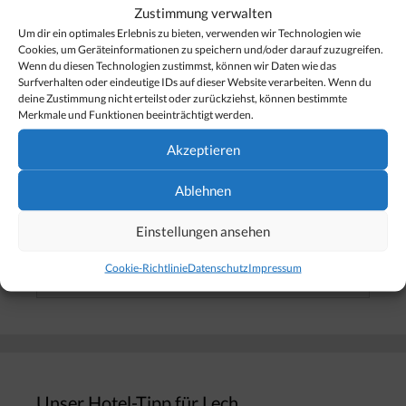
Zustimmung verwalten
Der Weihnachtsmann kommt nach Zürs – 25.
Um dir ein optimales Erlebnis zu bieten, verwenden wir Technologien wie
Dezember 2024
Cookies, um Geräteinformationen zu speichern und/oder darauf zuzugreifen.
Wenn du diesen Technologien zustimmst, können wir Daten wie das
Neujahrshow & Klangfeuerwerk in Zürs – 1.
Surfverhalten oder eindeutige IDs auf dieser Website verarbeiten. Wenn du
deine Zustimmung nicht erteilst oder zurückziehst, können bestimmte
Jänner 2025
Merkmale und Funktionen beeinträchtigt werden.
Akzeptieren
Ablehnen
Finden Sie Ihr Thema…
Einstellungen ansehen
Suchen
Cookie-Richtlinie
Datenschutz
Impressum
nach:
Unser Hotel-Tipp für Lech