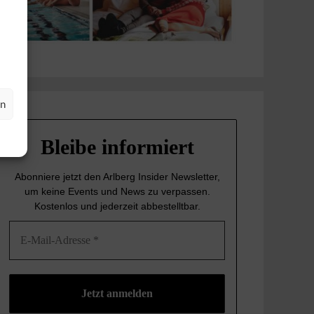
en
Bleibe informiert
Abonniere jetzt den Arlberg Insider Newsletter,
um keine Events und News
zu verpassen.
Kostenlos und jederzeit abbestelltbar.