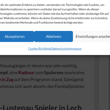
dir ein optimales Erlebnis zu bieten, verwenden wir Technologien wie Cookies, um
äteinformationen zu speichern und/oder darauf zuzugreifen. Wenn du diesen
hnologien zustimmst, können wir Daten wie das Surfverhalten oder eindeutige IDs auf
ser Website verarbeiten. Wenn du deine Zustimmung nicht erteilst oder zurückziehst,
nen bestimmte Merkmale und Funktionen beeinträchtigt werden.
Trainingslager 2017
Akzeptieren
Ablehnen
Einstellungen anseh
rlberger Fussballclub
SC Austria Lustenau
Cookie-Richtlinie
Datenschutz
Impressum
ainingslager in Lech am Arlberg
.
 Neuzugängen in Verein war sehr wichtig,
kopf
, eine
Radtour
zum
Spulersee
sowie eine
 in Zug
auf dem Programm stand. Genügend
ustenau sich auch abseits des Fussballplatzes
-Lustenau Spieler in Lech