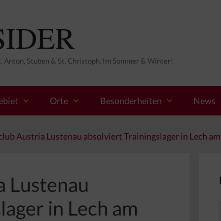
SIDER
St. Anton, Stuben & St. Christoph. Im Sommer & Winter!
ebiet
Orte
Besonderheiten
News
club Austria Lustenau absolviert Trainingslager in Lech am
ia Lustenau
slager in Lech am