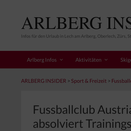
Zum
Inhalt
ARLBERG IN
springen
Infos für den Urlaub in Lech am Arlberg, Oberlech, Zürs, 
Arlberg Infos
Aktivitäten
Skig
ARLBERG INSIDER
>
Sport & Freizeit
>
Fussball
Fussballclub Austr
absolviert Training