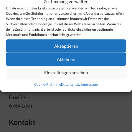
Öffnungszeiten
Zustimmung verwalten
Um dir ein optimales Erlebnis zu bieten, verwenden wir Technologien wie
Cookies, um Geräteinformationen zu speichern und/oder darauf zuzugreifen.
Das Haus ist von Donnerstag bis Sonntag von
Wenn du diesen Technologien zustimmst, können wir Daten wie das
Surfverhalten oder eindeutige IDs auf dieser Website verarbeiten. Wenn du
15:00 bis 18:00 Uhr geöffnet. Geschlossen bleibt
deine Zustimmung nicht erteilst oder zurückziehst, können bestimmte
das Huber-Hus im Mai, Juni, Oktober und
Merkmale und Funktionen beeinträchtigt werden.
November sowie an Weihnachten, Silvester und
Akzeptieren
Neujahr. Gruppenführungen können auf Anfrage
trotzdem durchgeführt werden.
Ablehnen
Einstellungen ansehen
Adresse
:
Cookie-Richtlinie
Datenschutz
Impressum
Museum Huber-Hus
Dorf 26
6764 Lech
Kontakt