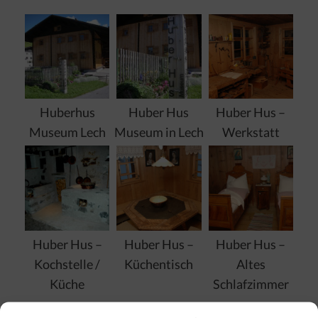
Huberhus
Huber Hus
Huber Hus –
Museum Lech
Museum in Lech
Werkstatt
Huber Hus –
Huber Hus –
Huber Hus –
Kochstelle /
Küchentisch
Altes
Küche
Schlafzimmer