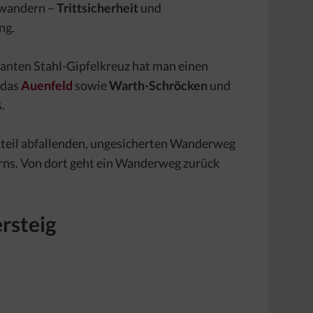
 wandern –
Trittsicherheit
und
ng.
anten Stahl-Gipfelkreuz hat man einen
 das
Auenfeld
sowie
Warth-Schröcken
und
.
 steil abfallenden, ungesicherten Wanderweg
orns. Von dort geht ein Wanderweg zurück
rsteig