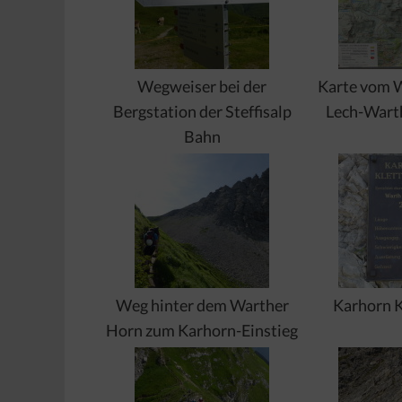
Wegweiser bei der
Karte vom 
Bergstation der Steffisalp
Lech-Wart
Bahn
Weg hinter dem Warther
Karhorn K
Horn zum Karhorn-Einstieg