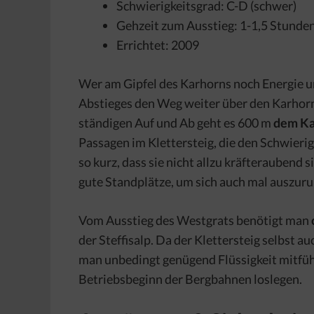
Schwierigkeitsgrad: C-D (schwer)
Gehzeit zum Ausstieg: 1-1,5 Stunde
Errichtet: 2009
Wer am Gipfel des Karhorns noch Energie un
Abstieges den Weg weiter über den Karhorn
ständigen Auf und Ab geht es 600 m
dem Ka
Passagen im Klettersteig, die den Schwierig
so kurz, dass sie nicht allzu kräfteraubend
gute Standplätze, um sich auch mal auszuru
Vom Ausstieg des Westgrats benötigt man
der Steffisalp. Da der Klettersteig selbst au
man unbedingt genügend Flüssigkeit mitführe
Betriebsbeginn der Bergbahnen loslegen.