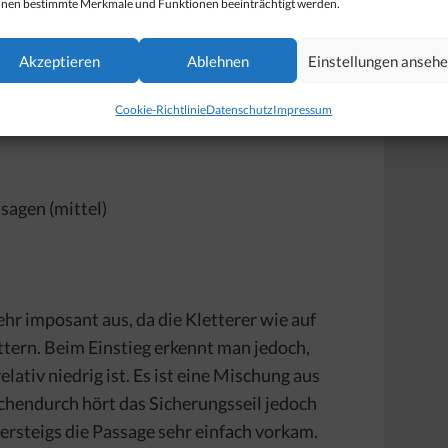
nen bestimmte Merkmale und Funktionen beeinträchtigt werden.
Akzeptieren
Ablehnen
Einstellungen anseh
tgrat)
Cookie-Richtlinie
Datenschutz
Impressum
sagen (mittel)
ehr imposant aus, da die Kletterer wie auf
tern. Beim Einstieg erkennt man jedoch,
lativ niedrig ist. Es ist eine Mischung aus
chendurch hört das Sicherungsseil jedoch
tersteigs die Passage sehr einfach vorkam.