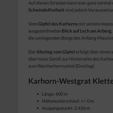
Auf diesen Strecken kann man ganz normal
Schwindelfreiheit
sind jedoch Voraussetzu
Vom
Gipfel des Karhorns
mit seinem impos
ausgezeichneten
Blick auf Lech am Arberg
,
die umliegenden Berge des Arlberg-Massivs
Der
Abstieg vom Gipfel
erfolgt über einen
über loses Geröll zur Hinterseite des Karh
zum Wartherhornsattel (Einstieg).
Karhorn-Westgrat Klette
Länge: 600 m
Höhenunterschied: +/- 0 m
Ausgangspunkt: 2.416 m