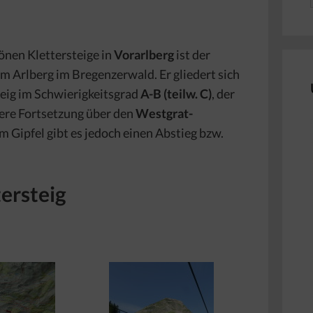
önen Klettersteige in
Vorarlberg
ist der
 Arlberg im Bregenzerwald. Er gliedert sich
teig im Schwierigkeitsgrad
A-B (teilw. C)
, der
lere Fortsetzung über den
Westgrat-
om Gipfel gibt es jedoch einen Abstieg bzw.
ersteig