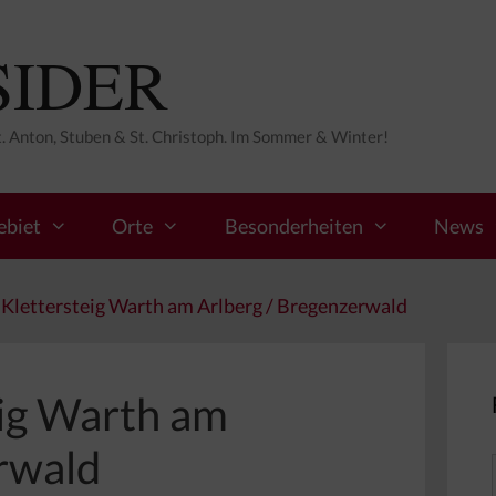
SIDER
St. Anton, Stuben & St. Christoph. Im Sommer & Winter!
ebiet
Orte
Besonderheiten
News
Klettersteig Warth am Arlberg / Bregenzerwald
eig Warth am
rwald