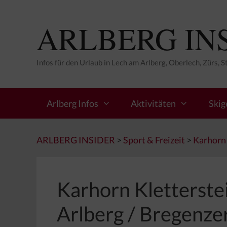
Zum
Inhalt
ARLBERG IN
springen
Infos für den Urlaub in Lech am Arlberg, Oberlech, Zürs, 
Arlberg Infos
Aktivitäten
Skig
ARLBERG INSIDER
>
Sport & Freizeit
>
Karhorn 
Karhorn Kletterst
Arlberg / Bregenze