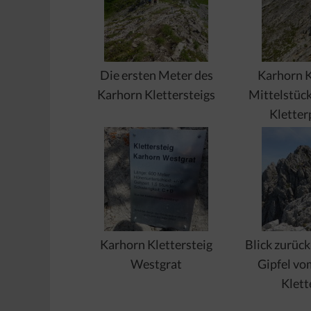
Die ersten Meter des
Karhorn K
Karhorn Klettersteigs
Mittelstück
Kletter
Karhorn Klettersteig
Blick zurüc
Westgrat
Gipfel vo
Klett