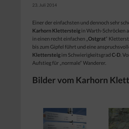
23. Juli 2014
Einer der einfachsten und dennoch sehr sch
Karhorn Klettersteig
in Warth-Schröcken am
in einen recht einfachen „
Ostgrat
“ Kletters
bis zum Gipfel führt und eine anspruchsvol
Klettersteig
im Schwierigkeitsgrad
C-D
. V
Aufstieg für „normale“ Wanderer.
Bilder vom Karhorn Klett