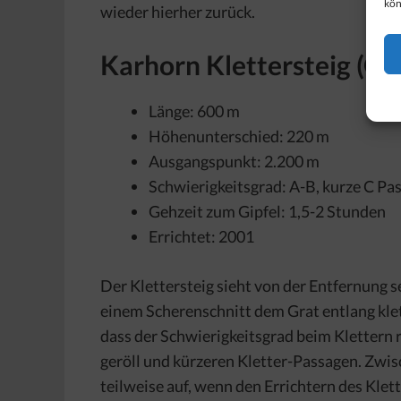
kön
wieder hierher zurück.
Karhorn Klettersteig (Os
Länge: 600 m
Höhenunterschied: 220 m
Ausgangspunkt: 2.200 m
Schwierigkeitsgrad: A-B, kurze C Pas
Gehzeit zum Gipfel: 1,5-2 Stunden
Errichtet: 2001
Der Klettersteig sieht von der Entfernung s
einem Scherenschnitt dem Grat entlang klet
dass der Schwierigkeitsgrad beim Klettern re
geröll und kürzeren Kletter-Passagen. Zwis
teilweise auf, wenn den Errichtern des Klet