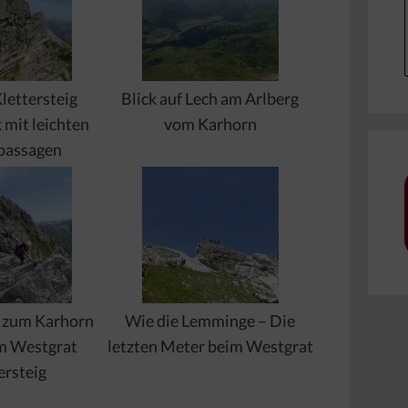
lettersteig
Blick auf Lech am Arlberg
 mit leichten
vom Karhorn
passagen
k zum Karhorn
Wie die Lemminge – Die
m Westgrat
letzten Meter beim Westgrat
ersteig