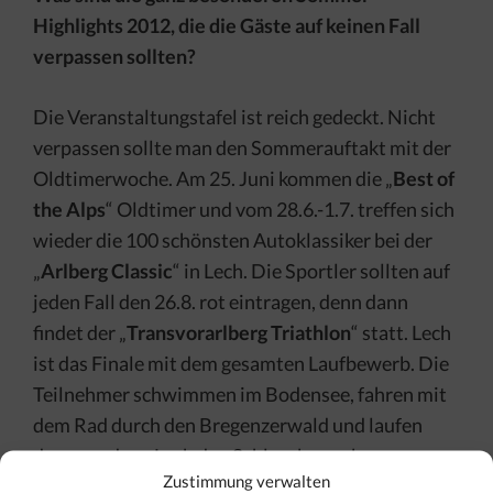
Highlights 2012, die die Gäste auf keinen Fall
verpassen sollten?
Die Veranstaltungstafel ist reich gedeckt. Nicht
verpassen sollte man den Sommerauftakt mit der
Oldtimerwoche. Am 25. Juni kommen die „
Best of
the Alps
“ Oldtimer und vom 28.6.-1.7. treffen sich
wieder die 100 schönsten Autoklassiker bei der
„
Arlberg Classic
“ in Lech. Die Sportler sollten auf
jeden Fall den 26.8. rot eintragen, denn dann
findet der „
Transvorarlberg Triathlon
“ statt. Lech
ist das Finale mit dem gesamten Laufbewerb. Die
Teilnehmer schwimmen im Bodensee, fahren mit
dem Rad durch den Bregenzerwald und laufen
dann rund um Lech den Schlussbewerb.
Zustimmung verwalten