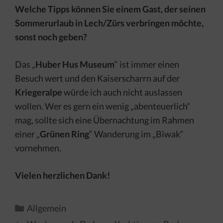
Welche Tipps können Sie einem Gast, der seinen
Sommerurlaub in Lech/Zürs verbringen möchte,
sonst noch geben?
Das „
Huber Hus Museum
“ ist immer einen
Besuch wert und den Kaiserscharrn auf der
Kriegeralpe
würde ich auch nicht auslassen
wollen. Wer es gern ein wenig „abenteuerlich“
mag, sollte sich eine Übernachtung im Rahmen
einer „
Grünen Ring
“ Wanderung im „Biwak“
vornehmen.
Vielen herzlichen Dank!
Kategorien
Allgemein