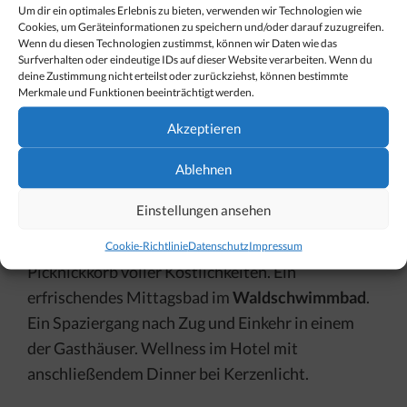
Um dir ein optimales Erlebnis zu bieten, verwenden wir Technologien wie
Im September kommen dann die „großen Denker“
Cookies, um Geräteinformationen zu speichern und/oder darauf zuzugreifen.
auf den Berg. Vom 19.-23.9. findet zum 16. Mal das
Wenn du diesen Technologien zustimmst, können wir Daten wie das
Surfverhalten oder eindeutige IDs auf dieser Website verarbeiten. Wenn du
„
Philosophicum
“ in Lech statt. Das diesjährige
deine Zustimmung nicht erteilst oder zurückziehst, können bestimmte
Merkmale und Funktionen beeinträchtigt werden.
Motto verspricht spannend zu werden: „Tier. Der
Mensch und seine Natur“.
Akzeptieren
Ablehnen
Wie würde ein perfekter Tag für einen Gast
aussehen?
Einstellungen ansehen
Sonnenaufgang auf Bürstegg mit einem
Cookie-Richtlinie
Datenschutz
Impressum
Picknickkorb voller Köstlichkeiten. Ein
erfrischendes Mittagsbad im
Waldschwimmbad
.
Ein Spaziergang nach Zug und Einkehr in einem
der Gasthäuser. Wellness im Hotel mit
anschließendem Dinner bei Kerzenlicht.