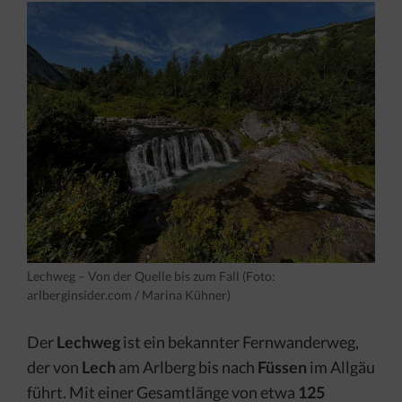
Lechweg – Von der Quelle bis zum Fall (Foto:
arlberginsider.com / Marina Kühner)
Der
Lechweg
ist ein bekannter Fernwanderweg,
der von
Lech
am Arlberg bis nach
Füssen
im Allgäu
führt. Mit einer Gesamtlänge von etwa
125