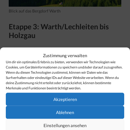
Blick auf das Bergdorf Warth
Etappe 3: Warth/Lechleiten bis
Holzgau
Folgen Sie dem Lechweg weiter, gelangen Sie über
Zustimmung verwalten
einen langen, aber traumhaft schönen
Um dir ein optimales Erlebnis zu bieten, verwenden wir Technologien wie
Panoramaweg
Richtung Steeg. Daraufhin geht es
Cookies, um Geräteinformationen zu speichern und/oder darauf zuzugreifen.
Wenn du diesen Technologien zustimmst, können wir Daten wie das
dann hinunter bis zum Fluss, den Sie bis in den Ort
Surfverhalten oder eindeutige IDs auf dieser Website verarbeiten. Wenn du
Steeg
hinein entlanglaufen, bis sie schließlich,
deine Zustimmung nicht erteilst oder zurückziehst, können bestimmte
Merkmale und Funktionen beeinträchtigt werden.
Feldwegen gefolgt, in
Holzgau
ankommen.
Akzeptieren
17 km | 197 Hm auf | 580 Hm ab | Zeit angegeben:
Ablehnen
ca. 6h | gebraucht ca. 5h
Einstellungen ansehen