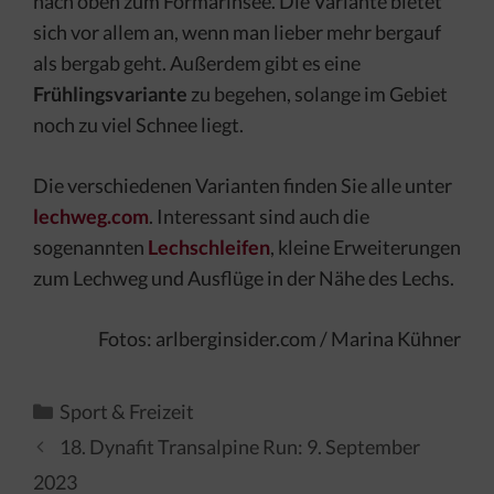
nach oben zum Formarinsee. Die Variante bietet
sich vor allem an, wenn man lieber mehr bergauf
als bergab geht. Außerdem gibt es eine
Frühlingsvariante
zu begehen, solange im Gebiet
noch zu viel Schnee liegt.
Die verschiedenen Varianten finden Sie alle unter
lechweg.com
. Interessant sind auch die
sogenannten
Lechschleifen
, kleine Erweiterungen
zum Lechweg und Ausflüge in der Nähe des Lechs.
Fotos: arlberginsider.com / Marina Kühner
Kategorien
Sport & Freizeit
18. Dynafit Transalpine Run: 9. September
2023