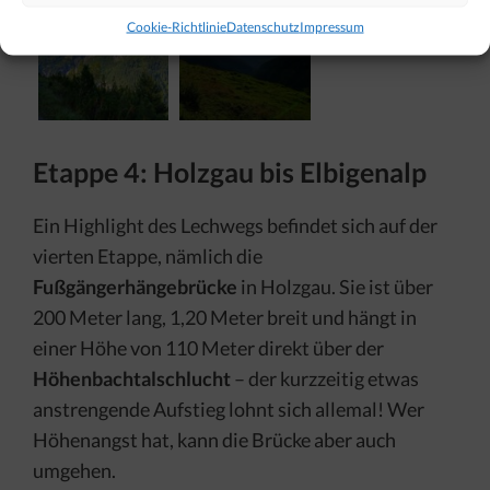
Cookie-Richtlinie
Datenschutz
Impressum
Etappe 4: Holzgau bis Elbigenalp
Ein Highlight des Lechwegs befindet sich auf der
vierten Etappe, nämlich die
Fußgängerhängebrücke
in Holzgau. Sie ist über
200 Meter lang, 1,20 Meter breit und hängt in
einer Höhe von 110 Meter direkt über der
Höhenbachtalschlucht
– der kurzzeitig etwas
anstrengende Aufstieg lohnt sich allemal! Wer
Höhenangst hat, kann die Brücke aber auch
umgehen.