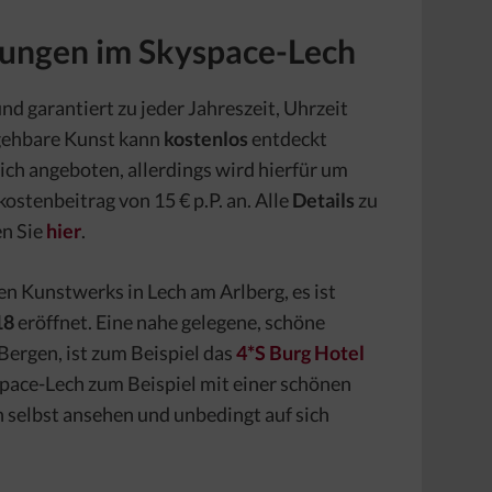
rungen im Skyspace-Lech
nd garantiert zu jeder Jahreszeit, Uhrzeit
gehbare Kunst kann
kostenlos
entdeckt
ch angeboten, allerdings wird hierfür um
ostenbeitrag von 15 € p.P. an. Alle
Details
zu
n Sie
hier
.
en Kunstwerks in Lech am Arlberg, es ist
18
eröffnet. Eine nahe gelegene, schöne
 Bergen, ist zum Beispiel das
4*S Burg Hotel
space-Lech zum Beispiel mit einer schönen
 selbst ansehen und unbedingt auf sich