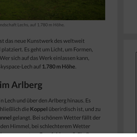
andschaft Lechs, auf 1.780 m Höhe.
 ist das neue Kunstwerk des weltweit
l
platziert. Es geht um Licht, um Formen,
 Wer sich auf das Werk einlassen kann,
Skyspace-Lech auf
1.780 m Höhe
.
im Arlberg
in Lech und über den Arlberg hinaus. Es
ließlich die
Koppel
überirdisch ist, und zu
unnel
gelangt. Bei schönem Wetter fällt der
in den Himmel, bei schlechterem Wetter
ein sogenannter
„Ganzfeldraum“:
Ein Raum