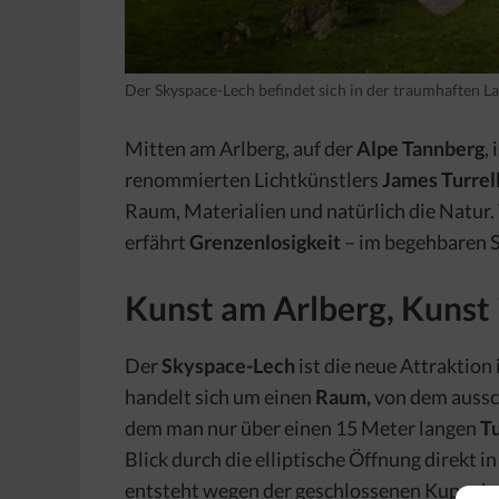
Der Skyspace-Lech befindet sich in der traumhaften L
Mitten am Arlberg, auf der
Alpe Tannberg
,
renommierten Lichtkünstlers
James Turrel
Raum, Materialien und natürlich die Natur.
erfährt
Grenzenlosigkeit
– im begehbaren 
Kunst am Arlberg, Kunst 
Der
Skyspace-Lech
ist die neue Attraktion 
handelt sich um einen
Raum,
von dem aussch
dem man nur über einen 15 Meter langen
T
Blick durch die elliptische Öffnung direkt 
entsteht wegen der geschlossenen Kuppel 