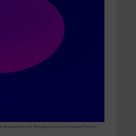
ere Atmosphäre im Skyspace-Lech und lassen Formen