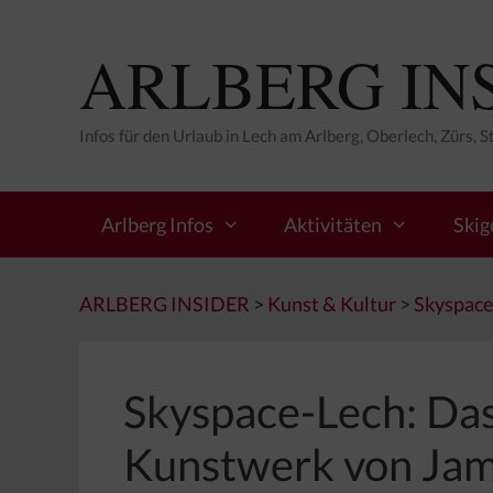
Zum
Inhalt
ARLBERG IN
springen
Infos für den Urlaub in Lech am Arlberg, Oberlech, Zürs, 
Arlberg Infos
Aktivitäten
Skig
ARLBERG INSIDER
>
Kunst & Kultur
>
Skyspace
Skyspace-Lech: Das
Kunstwerk von Jame