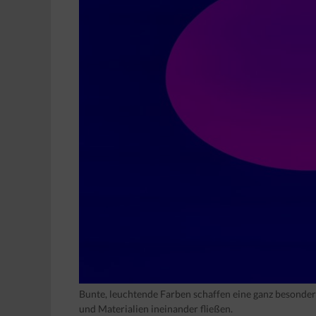
Bunte, leuchtende Farben schaffen eine ganz besond
und Materialien ineinander fließen.