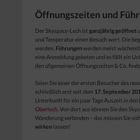
Öffnungszeiten und Füh
Der Skyspace-Lech ist
ganzjährig geöffnet
u
und Temperatur einen Besuch wert. Die be
werden.
Führungen
werden meist wöchentli
eine Anmeldung gebeten und es fällt ein Unk
den allgemeinen Öffnungszeiten & Co. finde
Seien Sie einer der ersten Besucher des neu
schließlich erst seit dem
17. September 20
Unterkunft für ein paar Tage Auszeit in den
Oberlech
. Von dort aus können Sie den Sky
Wanderung verbinden – das müssen Sie sich
wirken
lassen!