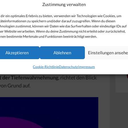
Zustimmung verwalten
tem Sehfeld
, das aufgrund der Homogenität
dir ein optimales Erlebnis zu bieten, verwenden wir Technologien wie Cookies, um
äteinformationen zu speichern und/oder darauf zuzugreifen. Wenn du diesen
hnologien zustimmst, können wir Daten wie das Surfverhalten oder eindeutige IDs auf
mmenspiels
von Formen, Raum, Materialien
ser Website verarbeiten. Wenn du deine Zustimmung nicht erteilst oder zurückziehst,
nen bestimmte Merkmale und Funktionen beeinträchtigt werden.
tler James Turrell, lässt sich hier das
 wechselnden, leuchtenden Lichtfarben,
Akzeptieren
Ablehnen
Einstellungen anseh
gene Wahrnehmung
entstehen. Der
elbst sagt über seine Werke „Meine Arbeiten
Cookie-Richtlinie
Datenschutz
Impressum
as kann man regelrecht spüren. Vor allem der
t der Tiefenwahrnehmung
, richtet den Blick
von Grund auf.