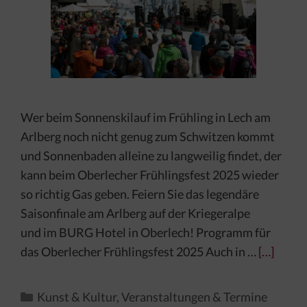
Wer beim Sonnenskilauf im Frühling in Lech am
Arlberg noch nicht genug zum Schwitzen kommt
und Sonnenbaden alleine zu langweilig findet, der
kann beim Oberlecher Frühlingsfest 2025 wieder
so richtig Gas geben. Feiern Sie das legendäre
Saisonfinale am Arlberg auf der Kriegeralpe
und im BURG Hotel in Oberlech! Programm für
das Oberlecher Frühlingsfest 2025 Auch in …
[…]
Kategorien
Kunst & Kultur
,
Veranstaltungen & Termine