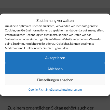
Zustimmung verwalten
Après-Ski-Vergnügen in Lech Zürs
Um dir ein optimales Erlebnis zu bieten, verwenden wir Technologien wie
am Arlberg
Cookies, um Geräteinformationen zu speichern und/oder darauf zuzugreifen.
Wenn du diesen Technologien zustimmst, können wir Daten wie das
Surfverhalten oder eindeutige IDs auf dieser Website verarbeiten. Wenn du
19. Februar 2025
deine Zustimmung nicht erteilst oder zurückziehst, können bestimmte
Merkmale und Funktionen beeinträchtigt werden.
Akzeptieren
Ablehnen
Einstellungen ansehen
Cookie-Richtlinie
Datenschutz
Impressum
Zu einem ordentlichen Skitag gehört auch der