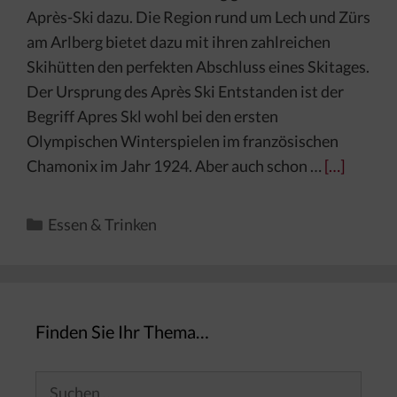
Après-Ski dazu. Die Region rund um Lech und Zürs
am Arlberg bietet dazu mit ihren zahlreichen
Skihütten den perfekten Abschluss eines Skitages.
Der Ursprung des Après Ski Entstanden ist der
Begriff Apres Skl wohl bei den ersten
Olympischen Winterspielen im französischen
Chamonix im Jahr 1924. Aber auch schon …
[…]
Kategorien
Essen & Trinken
Finden Sie Ihr Thema…
Suchen