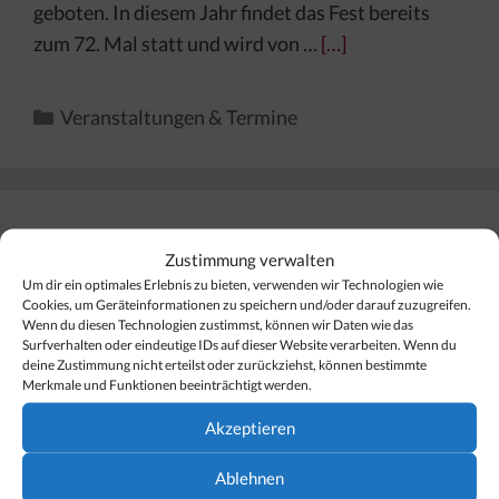
geboten. In diesem Jahr findet das Fest bereits
zum 72. Mal statt und wird von …
[…]
Kategorien
Veranstaltungen & Termine
Finden Sie Ihr Thema…
Zustimmung verwalten
Um dir ein optimales Erlebnis zu bieten, verwenden wir Technologien wie
Cookies, um Geräteinformationen zu speichern und/oder darauf zuzugreifen.
Suchen
Wenn du diesen Technologien zustimmst, können wir Daten wie das
nach:
Surfverhalten oder eindeutige IDs auf dieser Website verarbeiten. Wenn du
deine Zustimmung nicht erteilst oder zurückziehst, können bestimmte
Merkmale und Funktionen beeinträchtigt werden.
Akzeptieren
Ablehnen
Unser Hotel-Tipp für Lech