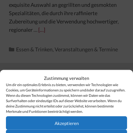
exquisite Auswahl an gegrillten und gesmokten
Spezialitäten, die durch ihre raffinierte
Zubereitung und die Verwendung hochwertiger,
regionaler …
[…]
Kategorien
Essen & Trinken
,
Veranstaltungen & Termine
Zustimmung verwalten
Finden Sie Ihr Thema…
Um dir ein optimales Erlebnis zu bieten, verwenden wir Technologien wie
Cookies, um Geräteinformationen zu speichern und/oder darauf zuzugreifen.
Wenn du diesen Technologien zustimmst, können wir Daten wie das
Surfverhalten oder eindeutige IDs auf dieser Website verarbeiten. Wenn du
Suchen
deine Zustimmung nicht erteilst oder zurückziehst, können bestimmte
nach:
Merkmale und Funktionen beeinträchtigt werden.
Akzeptieren