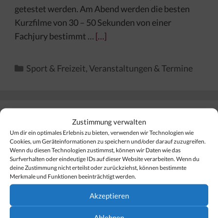
getestet werden. Am Abend werden die besten
Kurzfilme von 30 – 50 Sekunden von einer
Fachjury bestimmt …
[…]
Kategorien
Sport & Freizeit
,
Veranstaltungen & Termine
Zustimmung verwalten
Finden Sie Ihr Thema…
Um dir ein optimales Erlebnis zu bieten, verwenden wir Technologien wie
Cookies, um Geräteinformationen zu speichern und/oder darauf zuzugreifen.
Wenn du diesen Technologien zustimmst, können wir Daten wie das
Suchen
Surfverhalten oder eindeutige IDs auf dieser Website verarbeiten. Wenn du
nach:
deine Zustimmung nicht erteilst oder zurückziehst, können bestimmte
Merkmale und Funktionen beeinträchtigt werden.
Akzeptieren
Ablehnen