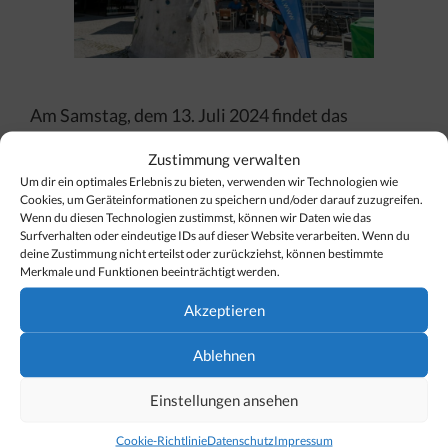
Am Samstag, dem 13. Juli 2024 findet das
alljährliche Lecher Dorffest statt und lädt
Zustimmung verwalten
Einheimische sowie Gäste zu einem Tag voller
Um dir ein optimales Erlebnis zu bieten, verwenden wir Technologien wie
Spaß und Unterhaltung ein. Ein buntes Programm
Cookies, um Geräteinformationen zu speichern und/oder darauf zuzugreifen.
Wenn du diesen Technologien zustimmst, können wir Daten wie das
mit Live-Musik, einem tollen Rahmenprogramm
Surfverhalten oder eindeutige IDs auf dieser Website verarbeiten. Wenn du
und kulinarischen Köstlichkeiten aus der Region
deine Zustimmung nicht erteilst oder zurückziehst, können bestimmte
Merkmale und Funktionen beeinträchtigt werden.
erwartet die Besucher. Stände für Jung und Alt
sorgen für abwechslungsreiche Stunden in der
Akzeptieren
malerischen Kulisse …
[…]
Ablehnen
Kategorien
Einstellungen ansehen
Veranstaltungen & Termine
Cookie-Richtlinie
Datenschutz
Impressum