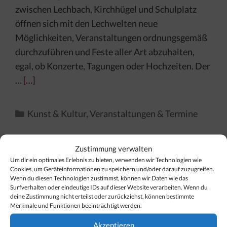
zwischen Lechbach, Kirchhügel und Schulplatz
öffnen sich mit den Lechwelten neue
Möglichkeiten, Veranstaltungen ordnungsgemäß
durchzuführen und Feste aller Art abzuhalten,
egal, ob Konzerte, Tagungen oder Hochzeiten. Der
…
[…]
Kategorien
Kunst & Kultur
,
Veranstaltungen & Termine
Zustimmung verwalten
Um dir ein optimales Erlebnis zu bieten, verwenden wir Technologien wie
Cookies, um Geräteinformationen zu speichern und/oder darauf zuzugreifen.
Finden Sie Ihr Thema…
Wenn du diesen Technologien zustimmst, können wir Daten wie das
Surfverhalten oder eindeutige IDs auf dieser Website verarbeiten. Wenn du
deine Zustimmung nicht erteilst oder zurückziehst, können bestimmte
Suchen
Merkmale und Funktionen beeinträchtigt werden.
nach:
Akzeptieren