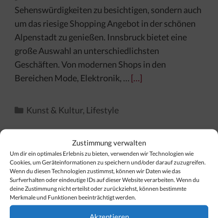
Sehenswürdigkeiten zu besichtigen, sondern auch
um das riesige Shopping Angebot in der schönen
Alpenstadt zu genießen. Innsbruck bietet eine
große Auswahl an unterschiedlichsten
Geschäften. Von modernen Shops in den
Bereichen Mode, Elektronik, …
[…]
Kategorien
Kunst & Kultur
,
Lifestyle
Zustimmung verwalten
Um dir ein optimales Erlebnis zu bieten, verwenden wir Technologien wie
Cookies, um Geräteinformationen zu speichern und/oder darauf zuzugreifen.
Finden Sie Ihr Thema…
Wenn du diesen Technologien zustimmst, können wir Daten wie das
Surfverhalten oder eindeutige IDs auf dieser Website verarbeiten. Wenn du
deine Zustimmung nicht erteilst oder zurückziehst, können bestimmte
Suchen
Merkmale und Funktionen beeinträchtigt werden.
nach:
Akzeptieren