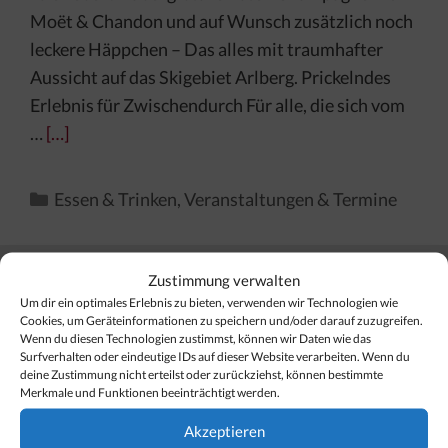
Moët & Chandon und auf Wunsch zusätzlich noch
leckere Häppchen – Das alles mit traumhafter
Aussicht auf das Skigebiet Arlberg. Prickelndes
Erlebnis für Zwischendurch Für alle, die sich vom
…
[…]
Kategorien
Essen & Trinken
,
Veranstaltungen & Termine
Zustimmung verwalten
Um dir ein optimales Erlebnis zu bieten, verwenden wir Technologien wie
Finden Sie Ihr Thema…
Cookies, um Geräteinformationen zu speichern und/oder darauf zuzugreifen.
Wenn du diesen Technologien zustimmst, können wir Daten wie das
Surfverhalten oder eindeutige IDs auf dieser Website verarbeiten. Wenn du
deine Zustimmung nicht erteilst oder zurückziehst, können bestimmte
Suchen
Merkmale und Funktionen beeinträchtigt werden.
nach:
Akzeptieren