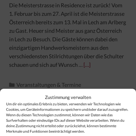
Die Meisterstrasse in Residence ist zurück! Vom
1. Februar bis zum 27. April ist die Meisterstrasse
Österreich bereits zum 13. Mal in Lech am Arlberg
zu Gast. Heuer sind Meister aus ganz Österreich
in Lech zu Besuch. Die Gäste können dabei den
einzigartigen Handwerksmeistern aus den
verschiedensten Stilrichtungen über die Schulter
schauen und sich auf Wunsch …
[…]
Kategorien
Veranstaltungen & Termine
Zustimmung verwalten
Um dir ein optimales Erlebnis zu bieten, verwenden wir Technologien wie
Cookies, um Geräteinformationen zu speichern und/oder darauf zuzugreifen.
Wenn du diesen Technologien zustimmst, können wir Daten wie das
Surfverhalten oder eindeutige IDs auf dieser Website verarbeiten. Wenn du
Finden Sie Ihr Thema…
deine Zustimmung nicht erteilst oder zurückziehst, können bestimmte
Merkmale und Funktionen beeinträchtigt werden.