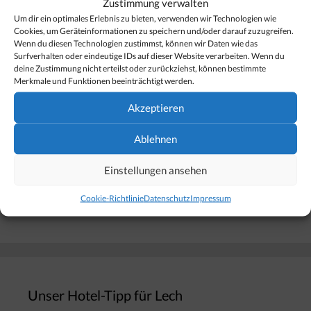
Zustimmung verwalten
[…]
Um dir ein optimales Erlebnis zu bieten, verwenden wir Technologien wie
Cookies, um Geräteinformationen zu speichern und/oder darauf zuzugreifen.
Wenn du diesen Technologien zustimmst, können wir Daten wie das
Surfverhalten oder eindeutige IDs auf dieser Website verarbeiten. Wenn du
Kategorien
Sport & Freizeit
deine Zustimmung nicht erteilst oder zurückziehst, können bestimmte
Merkmale und Funktionen beeinträchtigt werden.
Akzeptieren
Ablehnen
Finden Sie Ihr Thema…
Einstellungen ansehen
Suchen
Cookie-Richtlinie
Datenschutz
Impressum
nach:
Unser Hotel-Tipp für Lech