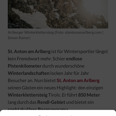
Arlberger Winterklettersteig (Foto: stantonamarlberg.com |
Simon Rainer)
St. Anton am Arlberg
ist für Wintersportler längst
kein Fremdwort mehr. Schier
endlose
Pistenkilometer
durch wunderschöne
Winterlandschaften
locken Jahr für Jahr
Besucher an. Nun bietet
St. Anton am Arlberg
seinen Gästen ein neues Highlight: den einzigen
Winterklettersteig
Tirols. Er führt
850 Meter
lang durch das
Rendl-Gebiet
und bietet ein
spektakuläres Bergpanorama
.