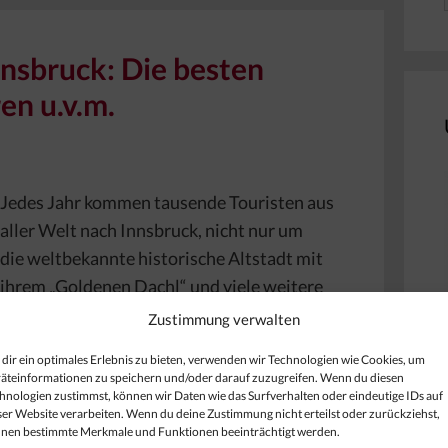
nsbruck: Die besten
en u.v.m.
Jedes Jahr kommen tausende Touristen aus
aller Welt nach Innsbruck, nicht nur um
die weltbekannte historische Altstadt mit
ihrem „Goldenen Dachl“ und viele weitere
Sehenswürdigkeiten zu besichtigen, sondern
Zustimmung verwalten
auch um das riesige Shopping Angebot in der
dir ein optimales Erlebnis zu bieten, verwenden wir Technologien wie Cookies, um
schönen Alpenstadt zu genießen. Innsbruck
äteinformationen zu speichern und/oder darauf zuzugreifen. Wenn du diesen
bietet eine große Auswahl an
hnologien zustimmst, können wir Daten wie das Surfverhalten oder eindeutige IDs auf
ser Website verarbeiten. Wenn du deine Zustimmung nicht erteilst oder zurückziehst,
rnen Shops in den Bereichen Mode,
nen bestimmte Merkmale und Funktionen beeinträchtigt werden.