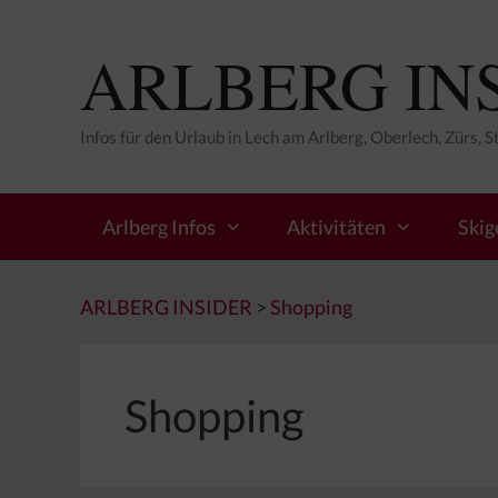
Zum
Inhalt
ARLBERG IN
springen
Infos für den Urlaub in Lech am Arlberg, Oberlech, Zürs, 
Arlberg Infos
Aktivitäten
Skig
ARLBERG INSIDER
>
Shopping
Shopping