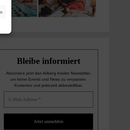
en
Bleibe informiert
Abonniere jetzt den Arlberg Insider Newsletter,
um keine Events und News
zu verpassen.
Kostenlos und jederzeit abbestelltbar.