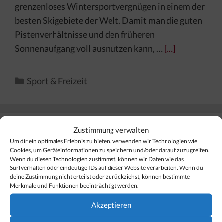
grenzenloses Wintersportvergnügen in einem der
besten Skigebiete der Welt. Damit man die guten
Pistenverhältnisse und den früheren
Sonnenaufgang voll ausnutzen kann, …
[…]
Kategorien
Sport & Freizeit
Zustimmung verwalten
Finden Sie Ihr Thema…
Um dir ein optimales Erlebnis zu bieten, verwenden wir Technologien wie
Cookies, um Geräteinformationen zu speichern und/oder darauf zuzugreifen.
Wenn du diesen Technologien zustimmst, können wir Daten wie das
Surfverhalten oder eindeutige IDs auf dieser Website verarbeiten. Wenn du
Suchen
deine Zustimmung nicht erteilst oder zurückziehst, können bestimmte
nach:
Merkmale und Funktionen beeinträchtigt werden.
Akzeptieren