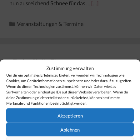
nun ausreichend Schnee für das …
[…]
Kategorien
Veranstaltungen & Termine
Finden Sie Ihr Thema…
Zustimmung verwalten
Um dir ein optimales Erlebnis zu bieten, verwenden wir Technologien wie
Suchen
Cookies, um Geräteinformationen zu speichern und/oder darauf zuzugreifen.
Wenn du diesen Technologien zustimmst, können wir Daten wie das
nach:
Surfverhalten oder eindeutige IDs auf dieser Website verarbeiten. Wenn du
deine Zustimmung nicht erteilst oder zurückziehst, können bestimmte
Merkmale und Funktionen beeinträchtigt werden.
Akzeptieren
Unser Hotel-Tipp für Lech
Ablehnen