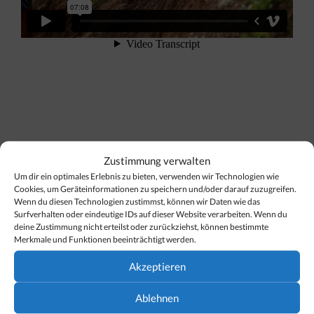
Mountainbike für den Burgwald-
Zustimmung verwalten
Trail ausleihen
Um dir ein optimales Erlebnis zu bieten, verwenden wir Technologien wie
Cookies, um Geräteinformationen zu speichern und/oder darauf zuzugreifen.
Wenn du diesen Technologien zustimmst, können wir Daten wie das
Um den Burgwald Mountainbike-Trail in Lech
Surfverhalten oder eindeutige IDs auf dieser Website verarbeiten. Wenn du
sicher und mit Spaß befahren zu können,
deine Zustimmung nicht erteilst oder zurückziehst, können bestimmte
Merkmale und Funktionen beeinträchtigt werden.
empfehlen wir ein
Freeride- oder Endurobike
mit
Full-Suspension Federungen und langem
Akzeptieren
Federweg sowie breiten Reifen für eine gute
Ablehnen
Haftung. Wichtig und ein Muss auf der gesamten