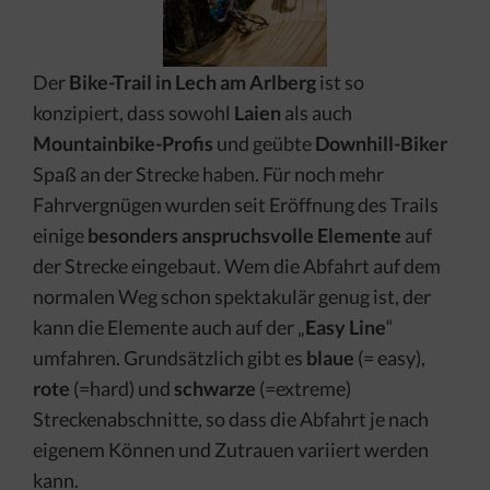
Der
Bike-Trail in Lech am Arlberg
ist so
konzipiert, dass sowohl
Laien
als auch
Mountainbike-Profis
und geübte
Downhill-Biker
Spaß an der Strecke haben. Für noch mehr
Fahrvergnügen wurden seit Eröffnung des Trails
einige
besonders anspruchsvolle
Elemente
auf
der Strecke eingebaut. Wem die Abfahrt auf dem
normalen Weg schon spektakulär genug ist, der
kann die Elemente auch auf der „
Easy Line
“
umfahren. Grundsätzlich gibt es
blaue
(= easy),
rote
(=hard) und
schwarze
(=extreme)
Streckenabschnitte, so dass die Abfahrt je nach
eigenem Können und Zutrauen variiert werden
kann.