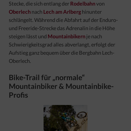
Stecke, die sich entlang der
Rodelbahn
von
Oberlech
nach
Lech am Arlberg
hinunter
schlängelt. Während die Abfahrt auf der Enduro-
und Freeride-Strecke das Adrenalin in die Höhe
steigen lässt und
Mountainbikern
je nach
Schwierigkeitsgrad alles abverlangt, erfolgt der
Aufstieg ganz bequem über die Bergbahn Lech-
Oberlech.
Bike-Trail für „normale“
Mountainbiker & Mountainbike-
Profis