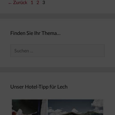
Seite
Seite
Seite
←
Zurück
1
2
3
Finden Sie Ihr Thema…
Suchen
nach:
Unser Hotel-Tipp für Lech