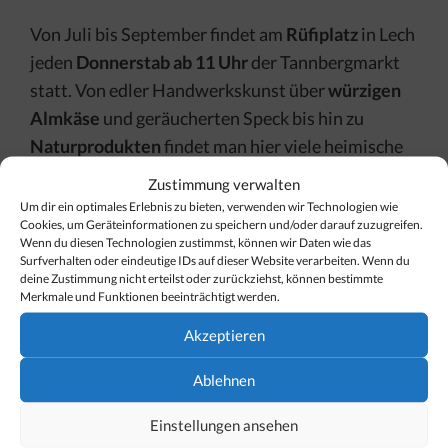
Von Juli bis September findet am
Rüfiplatz
in Lech
jeden
Donnerstab ab 11 Uhr
der Tannbergmarkt
statt. Von edler Handwerkskunst über
würzigen
Almkäse
und geräucherten Speck bis hin zu
Naturprodukten
findet man hier viele heimische
Spezialitäten. Bei einer so großen Auswahl fällt es
Zustimmung verwalten
schwer, mit leeren Händen zu gehen.
Um dir ein optimales Erlebnis zu bieten, verwenden wir Technologien wie
Cookies, um Geräteinformationen zu speichern und/oder darauf zuzugreifen.
Wenn du diesen Technologien zustimmst, können wir Daten wie das
[…]
Surfverhalten oder eindeutige IDs auf dieser Website verarbeiten. Wenn du
deine Zustimmung nicht erteilst oder zurückziehst, können bestimmte
Merkmale und Funktionen beeinträchtigt werden.
Kategorien
Essen & Trinken
Akzeptieren
Ablehnen
Einstellungen ansehen
Gault Millau 2013 – Restaurants in