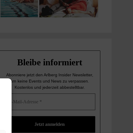
Bleibe informiert
Abonniere jetzt den Arlberg Insider Newsletter,
um keine Events und News
zu verpassen.
Kostenlos und jederzeit abbestelltbar.