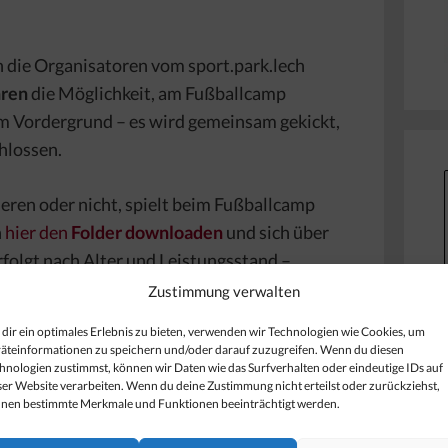
 die Organisatoren vom sport.park.lech
hren
die Möglichkeit, am Fußballcamp
im Vordergrund – es wird gemeinsam gekickt,
hlossen.
ieren oder nicht, spielt beim Fußballcamp
n
hier den
Folder downloaden
und sich über
folgt nach Alter und Leistungsstand –
len
Trainern und Sportpädagogen
bei gutem
Zustimmung verwalten
rthalle.
dir ein optimales Erlebnis zu bieten, verwenden wir Technologien wie Cookies, um
äteinformationen zu speichern und/oder darauf zuzugreifen. Wenn du diesen
camp 2025:
hnologien zustimmst, können wir Daten wie das Surfverhalten oder eindeutige IDs auf
ser Website verarbeiten. Wenn du deine Zustimmung nicht erteilst oder zurückziehst,
nen bestimmte Merkmale und Funktionen beeinträchtigt werden.