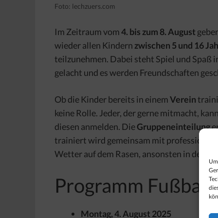
Foto: lechzuers.com
Im Zeitraum vom
4. bis zum 8. August
geben
wieder allen Kindern
zwischen 5 und 16 Ja
teilzunehmen. Dabei steht Spiel und Spaß 
gelacht und es werden Freundschaften gesc
Ob die Kinder bereits in einem
Verein
train
keine Rolle. Jeder, der gerne mitmacht, kan
diesen anmelden. Die
Gruppeneinteilung
er
trainiert wird gemeinsam mit professionel
Wetter auf dem Rasen, ansonsten in der Spo
Um 
Ger
Programm Fußball
Tec
die
kön
Montag, 4. August 2025