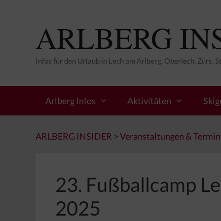
Zum
Inhalt
ARLBERG IN
springen
Infos für den Urlaub in Lech am Arlberg, Oberlech, Zürs, 
Arlberg Infos
Aktivitäten
Skig
ARLBERG INSIDER
>
Veranstaltungen & Termin
23. Fußballcamp Lec
2025