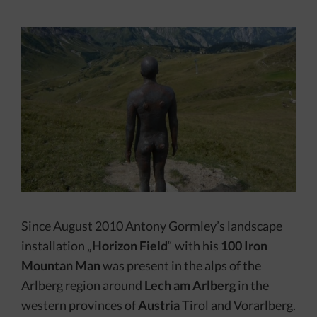
Since August 2010 Antony Gormley’s landscape
installation „
Horizon Field
“ with his
100 Iron
Mountan Man
was present in the alps of the
Arlberg region around
Lech am Arlberg
in the
western provinces of
Austria
Tirol and Vorarlberg.