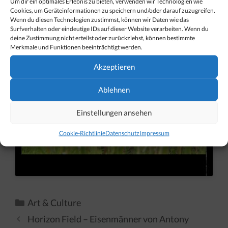
Um dir ein optimales Erlebnis zu bieten, verwenden wir Technologien wie
seen
Cookies, um Geräteinformationen zu speichern und/oder darauf zuzugreifen.
Wenn du diesen Technologien zustimmst, können wir Daten wie das
Surfverhalten oder eindeutige IDs auf dieser Website verarbeiten. Wenn du
deine Zustimmung nicht erteilst oder zurückziehst, können bestimmte
Merkmale und Funktionen beeinträchtigt werden.
Akzeptieren
Ablehnen
Klicken Sie, um Marketing Cookies zu
akzeptieren und diesen Inhalt zu aktivieren
Einstellungen ansehen
Cookie-Richtlinie
Datenschutz
Impressum
Kategorien
Art & Culture
Horizon Field – Eisenmänner von Antony