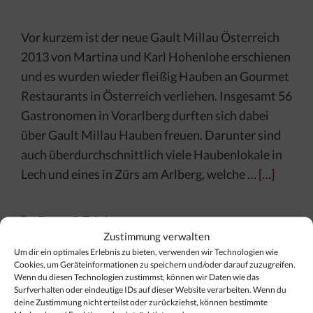
Vor kurzem ist der neue Gault Millau Österreich
2013 von Martina und Karl Hohenlohe erschienen
und es wurden wieder fleißig Hauben an Gourmet
Restaurants in Österreich verliehen. Insgesamt 56
Gastronomen in Vorarlberg durften sich dabei
über Gault Millau Hauben freuen. Darunter sind
auch überdurchschnittlich viele Haubenlokale in
Lech und eines in Zürs am Arlberg, welche …
[…]
Kategorien
Essen & Trinken
Zustimmung verwalten
Um dir ein optimales Erlebnis zu bieten, verwenden wir Technologien wie
Cookies, um Geräteinformationen zu speichern und/oder darauf zuzugreifen.
Wenn du diesen Technologien zustimmst, können wir Daten wie das
Surfverhalten oder eindeutige IDs auf dieser Website verarbeiten. Wenn du
Finden Sie Ihr Thema…
deine Zustimmung nicht erteilst oder zurückziehst, können bestimmte