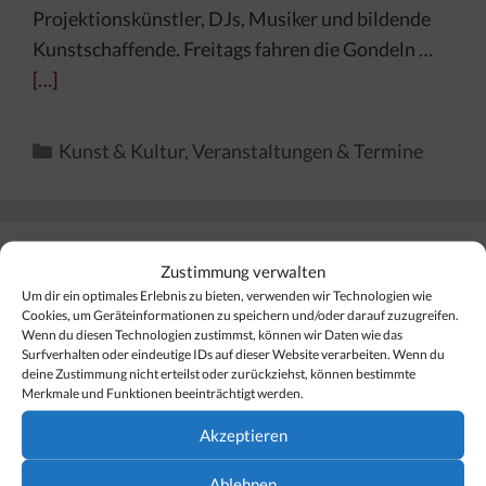
Projektionskünstler, DJs, Musiker und bildende
Kunstschaffende. Freitags fahren die Gondeln …
[…]
Kategorien
Kunst & Kultur
,
Veranstaltungen & Termine
Zustimmung verwalten
Finden Sie Ihr Thema…
Um dir ein optimales Erlebnis zu bieten, verwenden wir Technologien wie
Cookies, um Geräteinformationen zu speichern und/oder darauf zuzugreifen.
Wenn du diesen Technologien zustimmst, können wir Daten wie das
Suchen
Surfverhalten oder eindeutige IDs auf dieser Website verarbeiten. Wenn du
nach:
deine Zustimmung nicht erteilst oder zurückziehst, können bestimmte
Merkmale und Funktionen beeinträchtigt werden.
Akzeptieren
Ablehnen