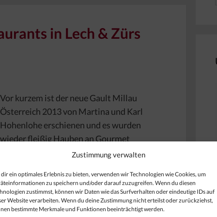
aurants in Lech & Zürs
Vor kurzem ist der neue Gault Millau
Österreich 2013 von Martina und Karl
Hohenlohe erschienen und es wurden
wieder fleißig Hauben an Gourmet
Restaurants in Österreich verliehen.
Zustimmung verwalten
Insgesamt 56 Gastronomen in Vorarlberg
dir ein optimales Erlebnis zu bieten, verwenden wir Technologien wie Cookies, um
durften sich dabei über Gault Millau Hauben
äteinformationen zu speichern und/oder darauf zuzugreifen. Wenn du diesen
freuen. Darunter sind auch
hnologien zustimmst, können wir Daten wie das Surfverhalten oder eindeutige IDs auf
ser Website verarbeiten. Wenn du deine Zustimmung nicht erteilst oder zurückziehst,
überdurchschnittlich viele Haubenlokale in
nen bestimmte Merkmale und Funktionen beeinträchtigt werden.