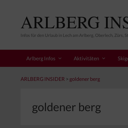
Zum
Inhalt
ARLBERG IN
springen
Infos für den Urlaub in Lech am Arlberg, Oberlech, Zürs, 
Arlberg Infos
Aktivitäten
Skig
ARLBERG INSIDER
>
goldener berg
goldener berg