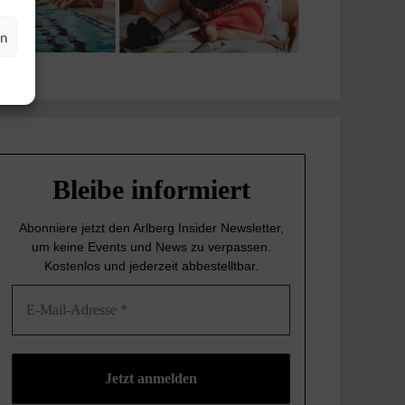
en
Bleibe informiert
Abonniere jetzt den Arlberg Insider Newsletter,
um keine Events und News
zu verpassen.
Kostenlos und jederzeit abbestelltbar.