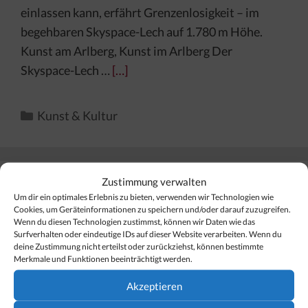
einlassen kann, erfährt Grenzenlosigkeit – im
begehbaren Skyspace-Lech auf 1.780 m Höhe.
Kunst am Arlberg, Kunst im Arlberg Der
Skyspace-Lech …
[…]
Kategorien
Kunst & Kultur
Zustimmung verwalten
Finden Sie Ihr Thema…
Um dir ein optimales Erlebnis zu bieten, verwenden wir Technologien wie
Cookies, um Geräteinformationen zu speichern und/oder darauf zuzugreifen.
Wenn du diesen Technologien zustimmst, können wir Daten wie das
Surfverhalten oder eindeutige IDs auf dieser Website verarbeiten. Wenn du
Suchen
deine Zustimmung nicht erteilst oder zurückziehst, können bestimmte
nach:
Merkmale und Funktionen beeinträchtigt werden.
Akzeptieren