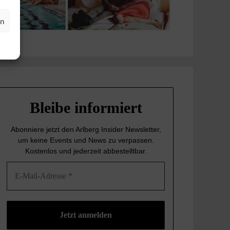
en
Bleibe informiert
Abonniere jetzt den Arlberg Insider Newsletter,
um keine Events und News
zu verpassen.
Kostenlos und jederzeit abbestelltbar.