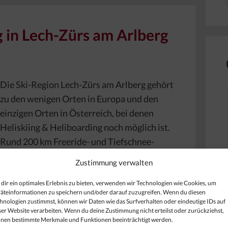
g in Lech-Zürs am Arlberg
Die Ski-Region Lech-Zürs am Arlberg gehört
zu den wenigen Orten in Europa und den
einzigen Orten in Österreich, bei denen
Heliskiing & Heliboarding noch möglich ist.
Rund 200 km Freeride- und Tiefschnee-
Abfahrten hat Lech-Zürs zu bieten und ist
Zustimmung verwalten
deshalb auch als Freeride-Mekka in der
ganzen Welt bekannt. Die Freeride-
dir ein optimales Erlebnis zu bieten, verwenden wir Technologien wie Cookies, um
äteinformationen zu speichern und/oder darauf zuzugreifen. Wenn du diesen
lift …
[…]
hnologien zustimmst, können wir Daten wie das Surfverhalten oder eindeutige IDs auf
ser Website verarbeiten. Wenn du deine Zustimmung nicht erteilst oder zurückziehst,
nen bestimmte Merkmale und Funktionen beeinträchtigt werden.