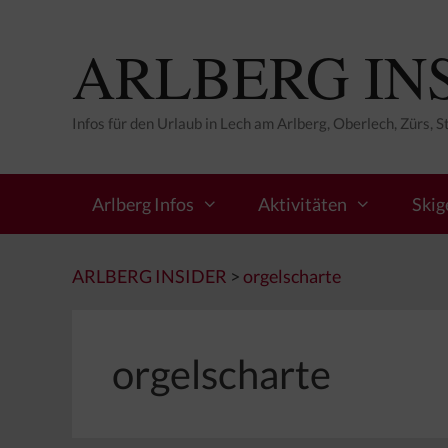
Zum
Inhalt
ARLBERG IN
springen
Infos für den Urlaub in Lech am Arlberg, Oberlech, Zürs, 
Arlberg Infos
Aktivitäten
Skig
ARLBERG INSIDER
>
orgelscharte
orgelscharte