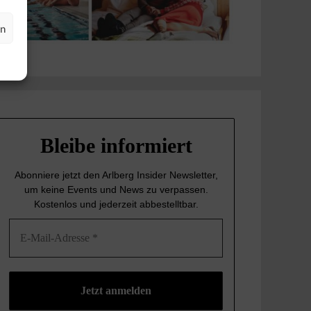
en
Bleibe informiert
Abonniere jetzt den Arlberg Insider Newsletter,
um keine Events und News
zu verpassen.
Kostenlos und jederzeit abbestelltbar.