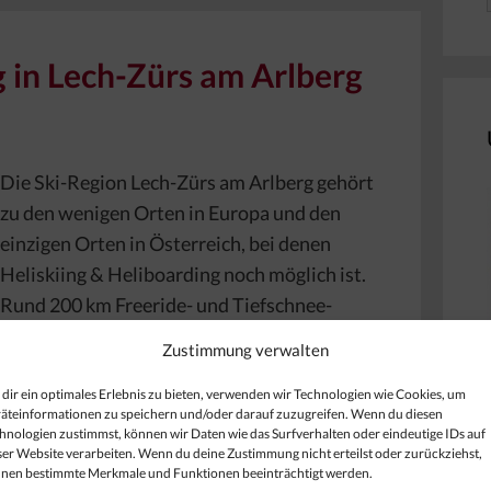
g in Lech-Zürs am Arlberg
Die Ski-Region Lech-Zürs am Arlberg gehört
zu den wenigen Orten in Europa und den
einzigen Orten in Österreich, bei denen
Heliskiing & Heliboarding noch möglich ist.
Rund 200 km Freeride- und Tiefschnee-
Abfahrten hat Lech-Zürs zu bieten und ist
Zustimmung verwalten
deshalb auch als Freeride-Mekka in der
ganzen Welt bekannt. Die Freeride-
dir ein optimales Erlebnis zu bieten, verwenden wir Technologien wie Cookies, um
äteinformationen zu speichern und/oder darauf zuzugreifen. Wenn du diesen
lift …
[…]
hnologien zustimmst, können wir Daten wie das Surfverhalten oder eindeutige IDs auf
ser Website verarbeiten. Wenn du deine Zustimmung nicht erteilst oder zurückziehst,
nen bestimmte Merkmale und Funktionen beeinträchtigt werden.