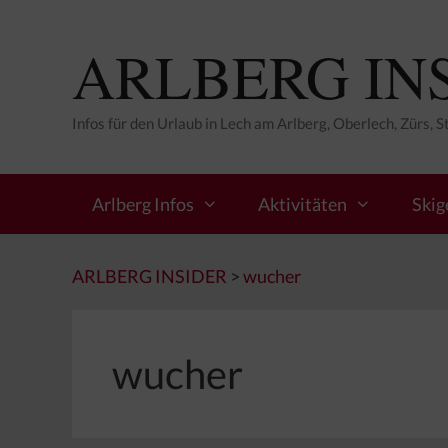
Zum
Inhalt
ARLBERG IN
springen
Infos für den Urlaub in Lech am Arlberg, Oberlech, Zürs, 
Arlberg Infos
Aktivitäten
Skig
ARLBERG INSIDER
>
wucher
wucher