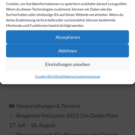
Cookies, um Geräteinformationen zu speichern und/oder darauf zuzugreifen.
Wenn du diesen Technologien zustimmst, können wir Daten wie das
Surfverhalten oder eindeutige IDs auf dieser Website verarbeiten. Wenn du
deine Zustimmung nicht erteilst oder zurückziehst, können bestimmte
Merkmale und Funktionen beeinträchtigt werden.
Akzeptieren
Ablehnen
Einstellungen ansehen
Cookie-Richtlinie
Datenschutz
Impressum
Kategorien
Veranstaltungen & Termine
Bregenzer Festspiele 2013: Die Zauberflöte.
17. Juli – 18. August
Theater in Lech: Die Prinzessin vom Grünen