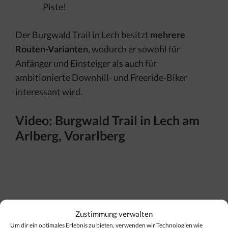
Piste!
Der Burgwald Trail in Lech besitzt
mehrere
Routen-Varianten
, wodurch er sowohl für
Anfänger und Einsteiger als auch für
ambitionierte Downhill- und Freeride-Biker
interessant wird.
Video: Burgwald Trail in Lech am
Arlberg, Vorarlberg
Zustimmung verwalten
Um dir ein optimales Erlebnis zu bieten, verwenden wir Technologien wie