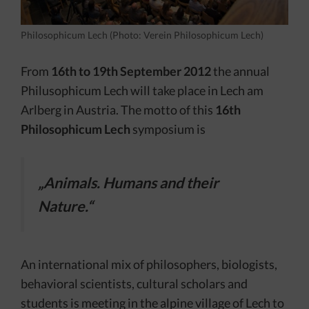
Philosophicum Lech (Photo: Verein Philosophicum Lech)
From
16th to 19th September 2012
the annual
Philusophicum Lech will take place in Lech am
Arlberg in Austria. The motto of this
16th
Philosophicum Lech
symposium is
„Animals. Humans and their
Nature.“
An international mix of philosophers, biologists,
behavioral scientists, cultural scholars and
students is meeting in the alpine village of Lech to