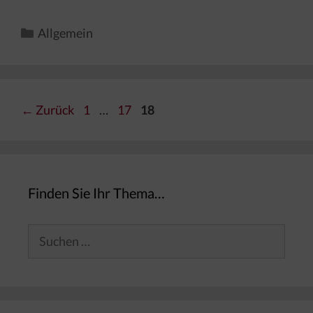
Kategorien
Allgemein
Seite
Seite
Seite
←
Zurück
1
…
17
18
Finden Sie Ihr Thema…
Suchen
nach: