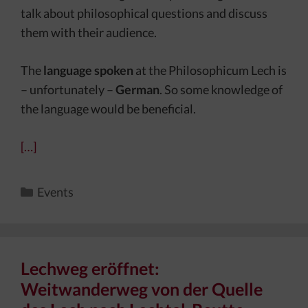
talk about philosophical questions and discuss
them with their audience.
The
language spoken
at the Philosophicum Lech is
– unfortunately –
German
. So some knowledge of
the language would be beneficial.
[…]
Kategorien
Events
Lechweg eröffnet:
Weitwanderweg von der Quelle