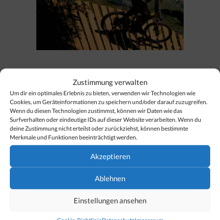
Der 2012 eröffnete Burgwald-Trail von Obelech
Zustimmung verwalten
nach Lech am Arlberg geht heuer in die 2. Saison
Um dir ein optimales Erlebnis zu bieten, verwenden wir Technologien wie
Cookies, um Geräteinformationen zu speichern und/oder darauf zuzugreifen.
und wird am 6. Juli 2013 Eröffnet. Zum Saison-
Wenn du diesen Technologien zustimmst, können wir Daten wie das
Opening können alle Freeride- und Enduro-Biker
Surfverhalten oder eindeutige IDs auf dieser Website verarbeiten. Wenn du
deine Zustimmung nicht erteilst oder zurückziehst, können bestimmte
den Burgwald Bike Trail kostenlos testen: Leih dir
Merkmale und Funktionen beeinträchtigt werden.
dein kostenloses Freeride- oder Enduro Bike im
Akzeptieren
Sportgeschäft Sportalp in Lech aus oder bringe
dein eigenes Downhill-Bike …
[…]
Ablehnen
Einstellungen ansehen
Kategorien
Veranstaltungen & Termine
Cookie-Richtlinie
Datenschutz
Impressum