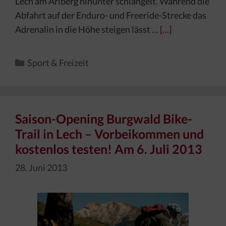
Lech am Arlberg hinunter schlängelt. Während die
Abfahrt auf der Enduro- und Freeride-Strecke das
Adrenalin in die Höhe steigen lässt …
[…]
Kategorien
Sport & Freizeit
Saison-Opening Burgwald Bike-
Trail in Lech – Vorbeikommen und
kostenlos testen! Am 6. Juli 2013
28. Juni 2013